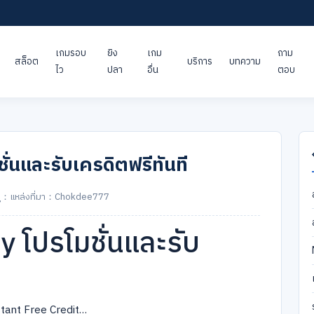
เกมรอบ
ยิง
เกม
ถาม
สล็อต
บริการ
บทความ
ไว
ปลา
อื่น
ตอบ
ชั่นและรับเครดิตฟรีทันที
ู่：
แหล่งที่มา：Chokdee777
ty โปรโมชั่นและรับ
nstant Free Credit…