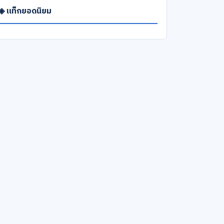
◈ แท็กยอดนิยม