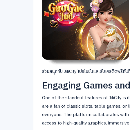
ร่วมสนุกกับ JiliCity โปรโมชั่นและรับเครดิตฟรีทันท
Engaging Games and F
One of the standout features of JiliCity is
are a fan of classic slots, table games, or 
everyone. The platform collaborates with
access to high-quality graphics, immersiv