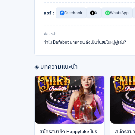
แชร์：
Facebook
X
WhatsApp
ก่อนหน้า
ทำไม Dafabet ฝากถอน ถึงเป็นที่นิยมในหมู่ผู้เล่น?
◈ บทความแนะนำ
สมัครสมาชิก Happyluke โปร
สมัครสมาช