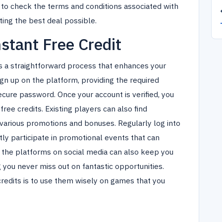
to check the terms and conditions associated with
ting the best deal possible.
stant Free Credit
y is a straightforward process that enhances your
gn up on the platform, providing the required
ecure password. Once your account is verified, you
free credits. Existing players can also find
 various promotions and bonuses. Regularly log into
tly participate in promotional events that can
g the platforms on social media can also keep you
you never miss out on fantastic opportunities.
redits is to use them wisely on games that you