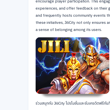
encourage player participation. This enga
experiences, and offer feedback on their ga
and frequently hosts community events th
these initiatives, JiliCity not only ensure
a sense of belonging among its users.
ร่วมสนุกกับ JiliCity โปรโมชั่นและรับเครดิตฟรีทันท