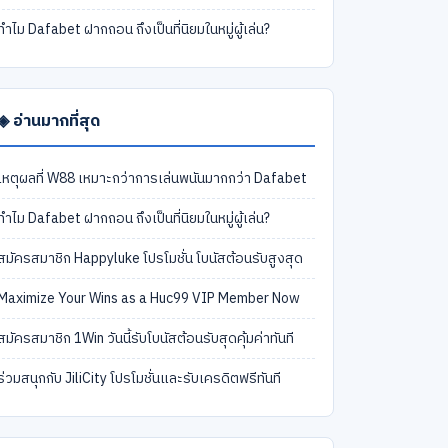
ทำไม Dafabet ฝากถอน ถึงเป็นที่นิยมในหมู่ผู้เล่น?
◈ อ่านมากที่สุด
เหตุผลที่ W88 เหมาะกว่าการเล่นพนันมากกว่า Dafabet
ทำไม Dafabet ฝากถอน ถึงเป็นที่นิยมในหมู่ผู้เล่น?
สมัครสมาชิก Happyluke โปรโมชั่น โบนัสต้อนรับสูงสุด
Maximize Your Wins as a Huc99 VIP Member Now
สมัครสมาชิก 1Win วันนี้รับโบนัสต้อนรับสุดคุ้มค่าทันที
ร่วมสนุกกับ JiliCity โปรโมชั่นและรับเครดิตฟรีทันที