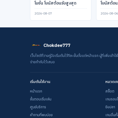
โมชั่น โบนัสต้อนรับสูงสุด
โบนัสต้อนร
2026-08-07
2026-08-0
Chokdee777
เว็บไซต์ที่วางคู่มือเริ่มต้นไว้ทีละขั้นตั้งแต่หน้าแรก ผู้ที่เพ
จ่ายกำกับไว้เสมอ
เริ่มต้นใช้งาน
หมวดเ
หน้าแรก
สล็อต
ขั้นตอนเริ่มเล่น
เกมรอบ
ศูนย์บริการ
ยิงปลา
คำถามที่พบบ่อย
เกมอื่นท