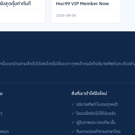
ับสุดคุ้มค่าทันที
Huc99 VIP Member Now
6
2026-08-06
ิ่งเข้าใช้ครั้งแรกอ่านตามลำดับได้เลยโดยไม่ต้องเดา ทุกหน้าเกมมีคำอธิบายศัพท์และตัวอย
กม
สิ่งที่เราทำให้มือใหม่
อธิบายศัพท์ในเกมทุกหน้า
ไว
โหมดฝึกหัดไม่ใช้เงินจริง
คู่มือภาพประกอบทีละขั้น
ั้งหมด
ทีมงานตอบคำถามภาษาไทย